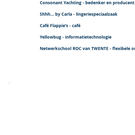
Consonant Yachting - bedenker en producent
Shhh... by Carla​ - lingeriespeciaalzaak
Café Flappie’s - café
Yellowbug - informatietechnologie
Netwerkschool ROC van TWENTE - flexibele or
“Wie zich vergeet voor te bereide