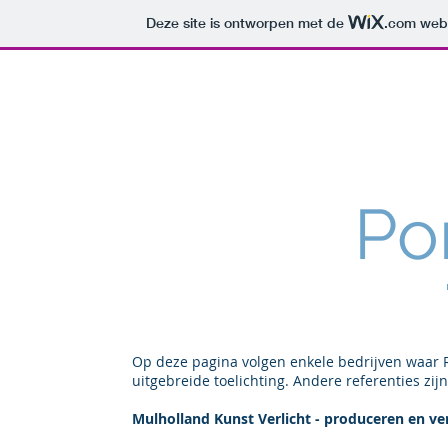
Deze site is ontworpen met de
.com
webs
Rolaan - Marketingadviesbureau
Por
Op deze pagina volgen enkele bedrijven waar R
uitgebreide toelichting. Andere referenties zi
Mulholland Kunst Verlicht - produceren en ve